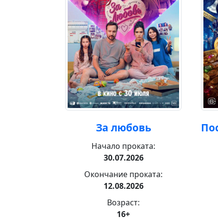
ж
За любовь
По
ката:
Начало проката:
26
30.07.2026
роката:
Окончание проката:
26
12.08.2026
:
Возраст:
16+