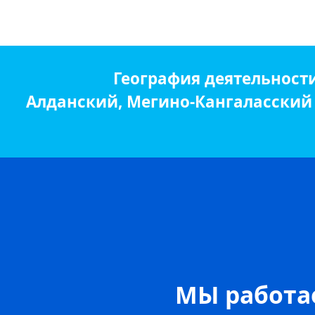
География деятельност
Алданский, Мегино-Кангаласский р
МЫ работае