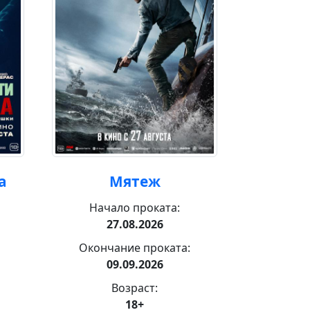
а
Мятеж
За
Начало проката:
Нача
27.08.2026
3
Окончание проката:
Оконча
09.09.2026
1
Возраст:
18+