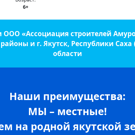
6+
и ООО «Ассоциация строителей Амуро
айоны и г. Якутск, Республики Саха
области
Наши преимущества:
МЫ – местные!
м на родной якутской зе