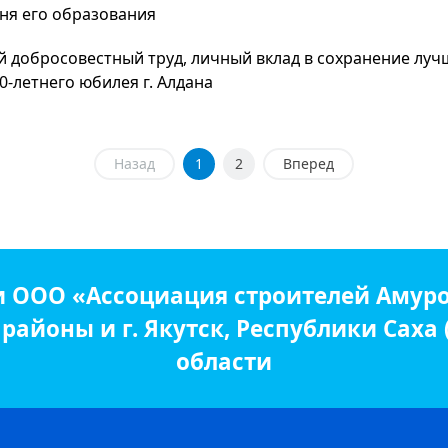
дня его образования
 добросовестный труд, личный вклад в сохранение луч
0-летнего юбилея г. Алдана
Назад
1
2
Вперед
и ООО «Ассоциация строителей Амуро
айоны и г. Якутск, Республики Саха
области