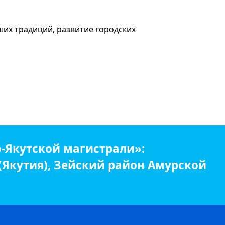
ших традиций, развитие городских
-Якутской магистрали»:
 (Якутия), Зейский район Амурской