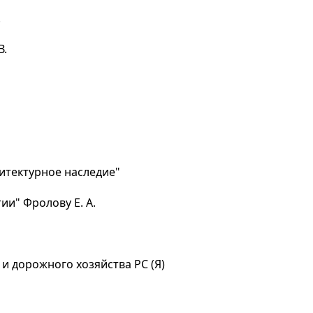
.
В.
хитектурное наследие"
и" Фролову Е. А.
и дорожного хозяйства РС (Я)