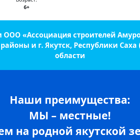
6+
и ООО «Ассоциация строителей Амуро
айоны и г. Якутск, Республики Саха
области
Наши преимущества:
МЫ – местные!
м на родной якутской зе