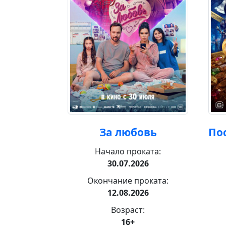
ж
За любовь
По
ката:
Начало проката:
26
30.07.2026
роката:
Окончание проката:
26
12.08.2026
:
Возраст:
16+