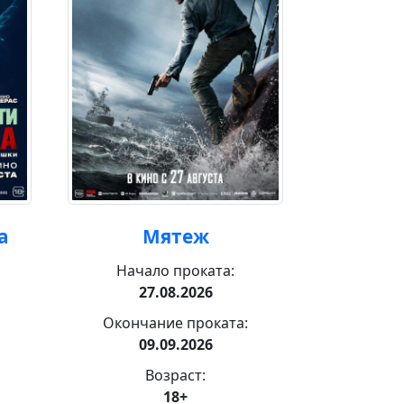
а
Мятеж
За
Начало проката:
Нача
27.08.2026
3
Окончание проката:
Оконча
09.09.2026
1
Возраст:
18+