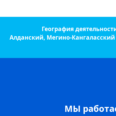
География деятельност
Алданский, Мегино-Кангаласский р
МЫ работае