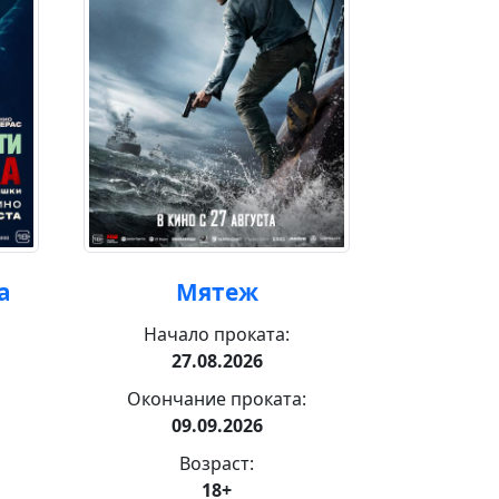
а
Мятеж
За
Начало проката:
Нача
27.08.2026
3
Окончание проката:
Оконча
09.09.2026
1
Возраст:
18+