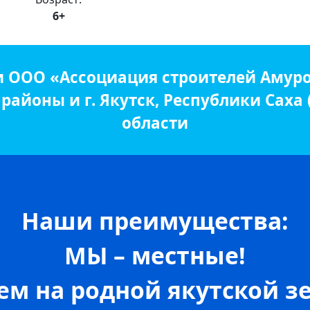
6+
и ООО «Ассоциация строителей Амуро
айоны и г. Якутск, Республики Саха
области
Наши преимущества:
МЫ – местные!
м на родной якутской зе