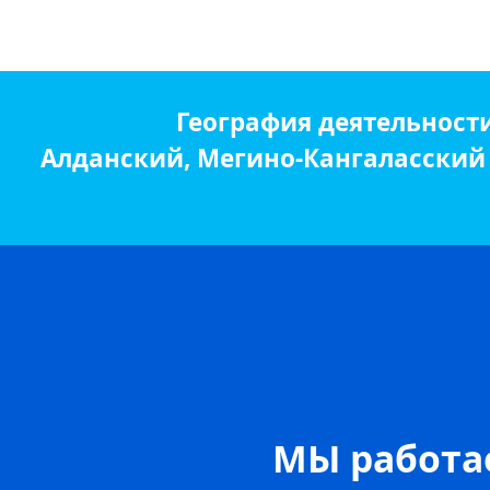
География деятельност
Алданский, Мегино-Кангаласский р
МЫ работае