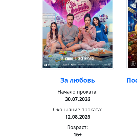
ж
За любовь
По
ката:
Начало проката:
26
30.07.2026
роката:
Окончание проката:
26
12.08.2026
:
Возраст:
16+