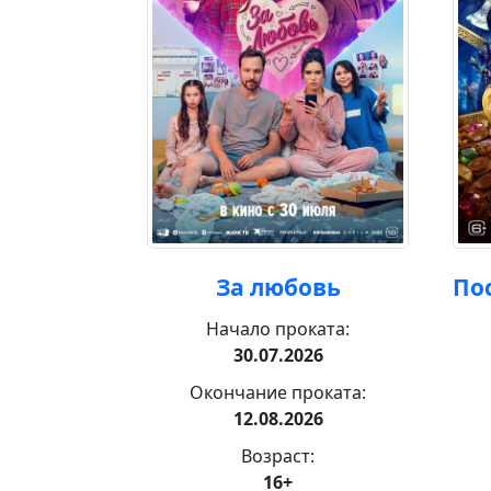
ж
За любовь
По
ката:
Начало проката:
26
30.07.2026
роката:
Окончание проката:
26
12.08.2026
:
Возраст:
16+