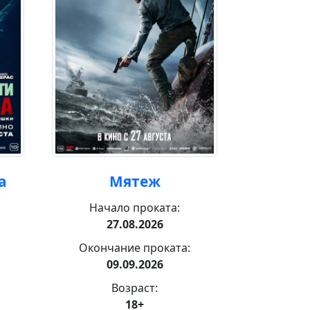
а
Мятеж
За
Начало проката:
Нача
27.08.2026
3
Окончание проката:
Оконча
09.09.2026
1
Возраст:
18+