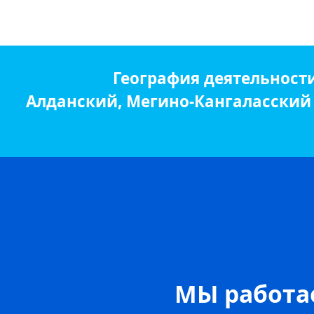
География деятельност
Алданский, Мегино-Кангаласский р
МЫ работае