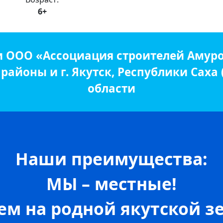
6+
и ООО «Ассоциация строителей Амуро
айоны и г. Якутск, Республики Саха
области
Наши преимущества:
МЫ – местные!
м на родной якутской зе