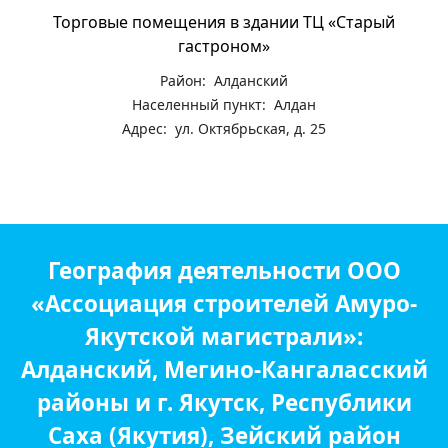
Торговые помещения в здании ТЦ «Старый
гастроном»
Район: Алданский
Населенный пункт: Алдан
Адрес: ул. Октябрьская, д. 25
География деятельности ООО
«Ассоциация строителей Амуро-
Якутской магистрали»:
Алданский, Мегино-Кангаласский
районы и г. Якутск, Республики
Саха (Якутия), Зейский район