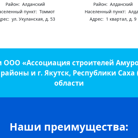
Район: Алданский
Район: Алданский
аселенный пункт: Томмот
Населенный пункт: Алд
рес: ул. Укуланская, д. 53
Адрес: 1 квартал, д. 9
и ООО «Ассоциация строителей Амуро
айоны и г. Якутск, Республики Саха
области
Наши преимущества: