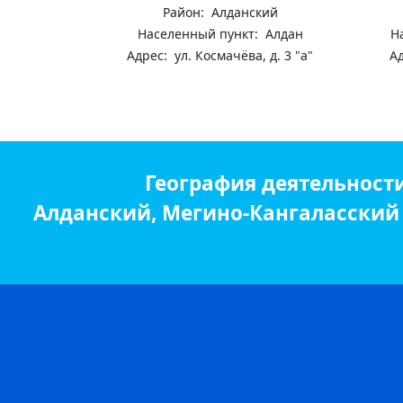
Район: Алданский
Населенный пункт: Алдан
Н
Адрес: ул. Космачёва, д. 3 "а"
Ад
География деятельност
Алданский, Мегино-Кангаласский р