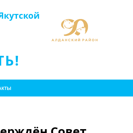
Якутской
Ь!
АКТЫ
верждён Совет