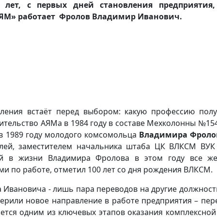
ет, с первых дней становления предприятия,
АЯМ» работает Фролов Владимир Иванович.
ления встаёт перед выбором: какую профессию полу
оительство АЯМа в 1984 году в составе Мехколонны №154
е в 1989 году молодого комсомольца
Владимира Фроло
лей, заместителем начальника штаба ЦК ВЛКСМ ВУК
лей в жизни Владимира Фролова в этом году все ж
и по работе, отметил 100 лет со дня рождения ВЛКСМ.
а Ивановича - лишь пара переводов на другие должност
верили новое направление в работе предприятия – пе
яется одним из ключевых этапов оказания комплексной 