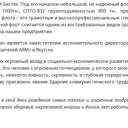
Бестях. Под его началом небольшой, но надежный флот
а 1000тн., СПТО-832 грузоподъемностью 800 тн., п
як флота – это грамотные и высокопрофессиональные с
ой флот считается одним из востребованных видов тр
 на нашем предприятии.
ч является заместителем исполнительного директора
ителей АЯМ» в Якутске.
х огромный вклад в социально-экономическое развити
. Это человек с огромным потенциалом, у которого мож
ь, немногословность, скромность и глубокая порядоч
у присвоено звание Ударник коммунистического труда
 свой день рождения самые теплые и искренние поздр
кого здоровья, неугасаемой энергии и долгих лет работы