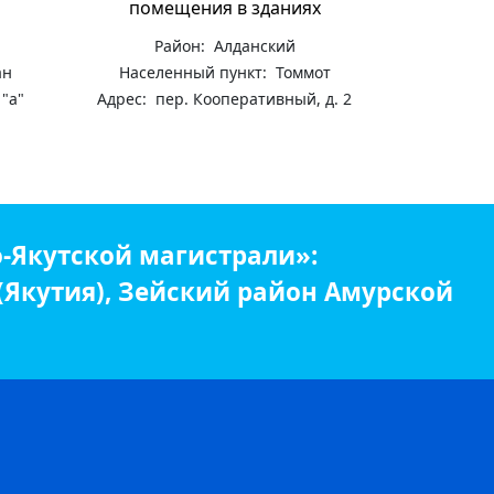
помещения в зданиях
Район: Алданский
ан
Населенный пункт: Томмот
 "а"
Адрес: пер. Кооперативный, д. 2
-Якутской магистрали»:
 (Якутия), Зейский район Амурской