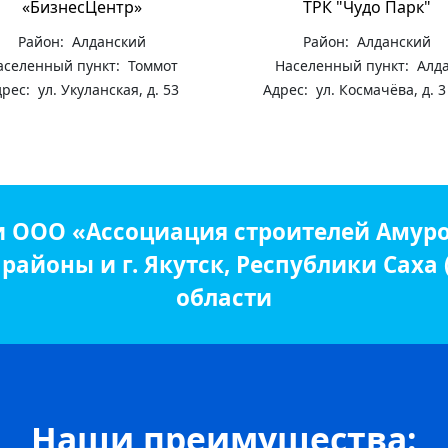
«БизнесЦентр»
ТРК "Чудо Парк"
Район: Алданский
Район: Алданский
аселенный пункт: Томмот
Населенный пункт: Алд
рес: ул. Укуланская, д. 53
Адрес: ул. Космачёва, д. 3
и ООО «Ассоциация строителей Амуро
айоны и г. Якутск, Республики Саха
области
Наши преимущества: