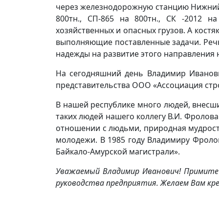
через железнодорожную станцию Нижний 
800тн., СП-865 на 800тн., СК -2012 н
хозяйственных и опасных грузов. А кост
выполняющие поставленные задачи. Речн
надежды на развитие этого направления
На сегодняшний день Владимир Иванови
представительства ООО «Ассоциация стро
В нашей республике много людей, внесши
таких людей нашего коллегу В.И. Фролова
отношении с людьми, природная мудрост
молодежи. В 1985 году Владимиру Фролов
Байкало-Амурской магистрали».
Уважаемый Владимир Иванович! Примите в
руководства предприятия. Желаем Вам креп