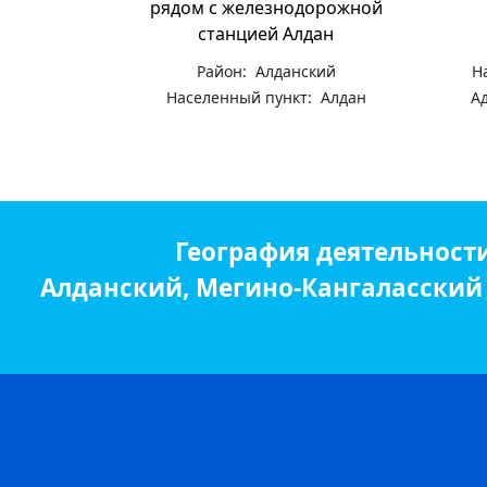
рядом с железнодорожной
станцией Алдан
Район: Алданский
Н
Населенный пункт: Алдан
Ад
География деятельност
Алданский, Мегино-Кангаласский р