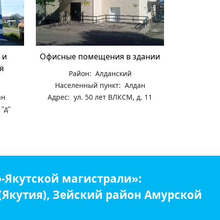
 и
Офисные помещения в здании
я
Район: Алданский
Населенный пункт: Алдан
ан
Адрес: ул. 50 лет ВЛКСМ, д. 11
 "д"
-Якутской магистрали»:
 (Якутия), Зейский район Амурской