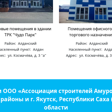
овые помещения в здании
Помещения офисного
ТРК "Чудо Парк"
торгового назначени
Район: Алданский
Район: Алданский
аселенный пункт: Алдан
Населенный пункт: Алд
ес: ул. Космачёва, д. 3 "а"
Адрес: ул. Космачёва, д. 3
и ООО «Ассоциация строителей Амуро
айоны и г. Якутск, Республики Саха
области