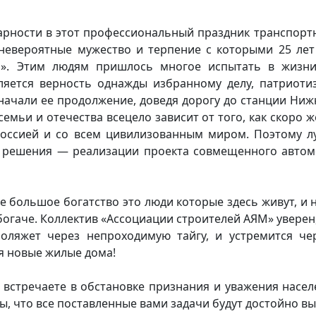
дарности в этот профессиональный праздник транспо
 невероятные мужество и терпение с которыми 25 лет
о». Этим людям пришлось многое испытать в жизни
яется верность однажды избранному делу, патриотиз
 начали ее продолжение, доведя дорогу до станции Ниж
семьи и отечества всецело зависит от того, как скоро
 Россией и со всем цивилизованным миром. Поэтому
о решения — реализации проекта совмещенного авто
е большое богатство это люди которые здесь живут, и н
богаче. Коллектив «Ассоциации строителей АЯМ» уверен
ляжет через непроходимую тайгу, и устремится чер
я новые жилые дома!
встречаете в обстановке признания и уважения насел
ы, что все поставленные вами задачи будут достойно в