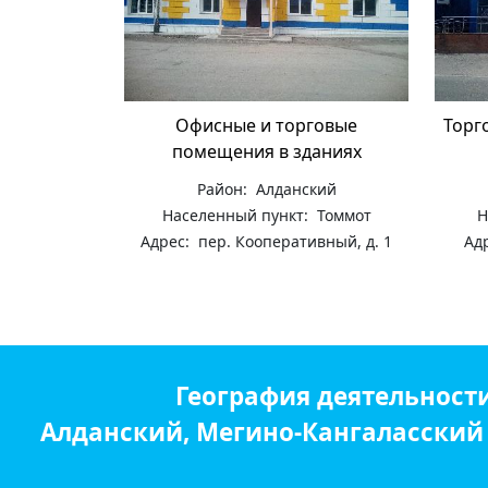
Офисные и торговые
Торг
помещения в зданиях
Район: Алданский
Населенный пункт: Томмот
Н
Адрес: пер. Кооперативный, д. 1
Адр
География деятельност
Алданский, Мегино-Кангаласский р