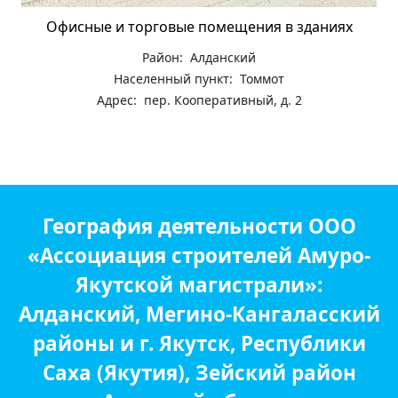
Офисные и торговые помещения в зданиях
Район: Алданский
Населенный пункт: Томмот
Адрес: пер. Кооперативный, д. 2
География деятельности ООО
«Ассоциация строителей Амуро-
Якутской магистрали»:
Алданский, Мегино-Кангаласский
районы и г. Якутск, Республики
Саха (Якутия), Зейский район