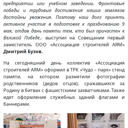
предприятии или учебном заведении.
Фронтовые
победы
и трудовые
достижения наших земляков
достойны уважения. Поэтому
наш долг
принять
активное участие
в подготовке
к празднованию
9
мая,
отдав дань памяти тем, кто был причастен
к
Великой
Победе
,- выступил на Совещании первый
заместитель ООО «Ассоциация строителей АЯМ»
Дмитрий Бузов.
На сегодняшний день коллектив «Ассоциация
строителей АЯМ» оформил в ТРК «Чудо – парк» стенд
памяти, на котором разметили фотографии
родственников (дедов отцов), сражавшихся за
Родину в битвах с фашистскими захватчиками. Также
идет оформление служебных зданий флагами и
баннерами.