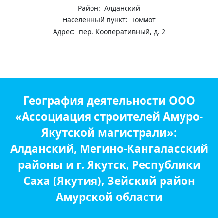
Район: Алданский
Населенный пункт: Томмот
Адрес: пер. Кооперативный, д. 2
География деятельности ООО
«Ассоциация строителей Амуро-
Якутской магистрали»:
Алданский, Мегино-Кангаласский
районы и г. Якутск, Республики
Саха (Якутия), Зейский район
Амурской области