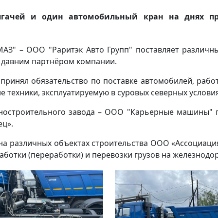
тягачей и один автомобильный кран на днях п
З" – ООО "Раритэк Авто Групп" поставляет различн
я давним партнёром компании.
 принял обязательство по поставке автомобилей, раб
е техники, эксплуатируемую в суровых северных условия
строительного завода – ООО "Карьерные машины" г.
ец».
на различных объектах строительства ООО «Ассоциация
аботки (переработки) и перевозки грузов на железнод