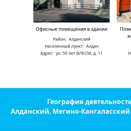
Офисные помещения в здании
Поме
ж
Район: Алданский
Населенный пункт: Алдан
Адрес: ул. 50 лет ВЛКСМ, д. 11
Н
География деятельност
Алданский, Мегино-Кангаласский р