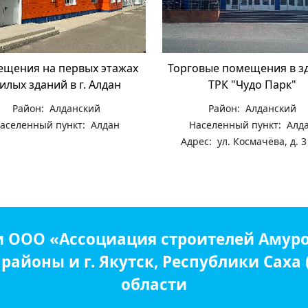
щения на первых этажах
Торговые помещения в з
илых зданий в г. Алдан
ТРК "Чудо Парк"
Район: Алданский
Район: Алданский
аселенный пункт: Алдан
Населенный пункт: Алд
Адрес: ул. Космачёва, д. 3
и ООО «Ассоциация строителей Амуро
айоны и г. Якутск, Республики Саха
области