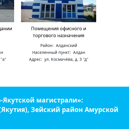
дании
Помещения офисного и
торгового назначения
Район: Алданский
ан
Населенный пункт: Алдан
 "а"
Адрес: ул. Космачёва, д. 3 "д"
-Якутской магистрали»:
 (Якутия), Зейский район Амурской